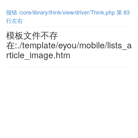
报错 /core/library/think/view/driver/Think.php 第 83
行左右
模板文件不存
在:./template/eyou/mobile/lists_a
rticle_image.htm