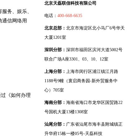
北京天磊联信科技有限公司
容服务、娱乐、
电话：
400-668-6635
动通信网络用
北京总部：
北京市海淀区北小马厂6号华天
大厦1201室
深圳分部：
深圳市福田区滨河大道5002号
联合广场A座3301、03、10、12室
上海分部：
上海市闵行区浦江镇江月路
1188号9幢（寰启商务园-新外贸服务中
心）705室
通过《如何办理
海南分部：
海南省海口市龙华区国贸路22
号国机大厦13楼1308室
汕尾分部：
广东省汕尾市海丰县附城镇正
升华府15栋一楼05号-天磊科技