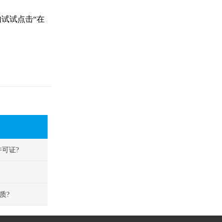
试试点击“在
许可证?
质?