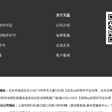
关于天磊
营许可证
公司介绍
目制作许可
金牌客服
许可
企业文化
案
客户案例
地址：
北京市海淀区北小马厂6号华天大厦1201室【北京icp经营许可证办理，北京文
深圳市光明区凤凰街道东坑社区光明凤凰广场2栋2102,2103A【深圳icp经营许可证
分公司地址：
上海市闵行区浦江镇江月路1188号9幢（寰启商务园-新外贸服务中心）7